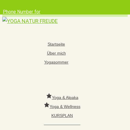
Phone Number for
calling
Email Address
Google Maps
Startseite
Über mich
Yogasommer
Yoga & Alpaka
Yoga & Wellness
KURSPLAN
—————————