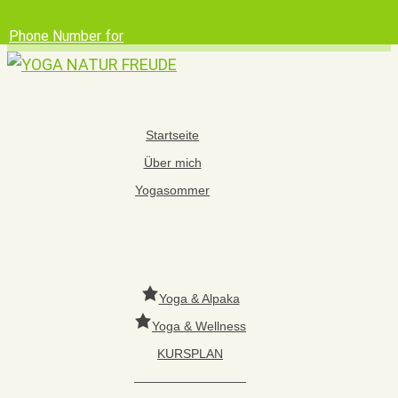
Phone Number for
calling
Email Address
Google Maps
Startseite
Über mich
Yogasommer
Yoga & Alpaka
Yoga & Wellness
KURSPLAN
—————————