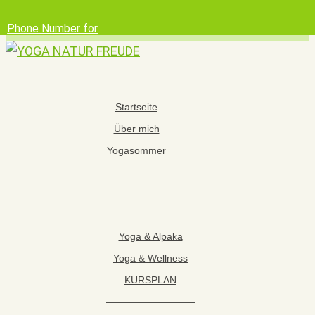
Phone Number for
calling
Email Address
Google Maps
Startseite
Über mich
Yogasommer
Yoga & Alpaka
Yoga & Wellness
KURSPLAN
—————————